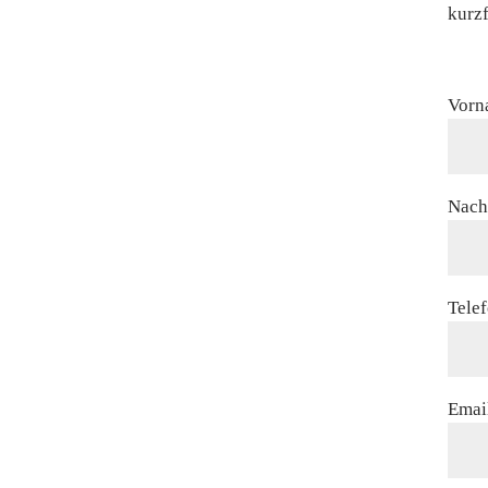
kurz
Vorn
Nac
Tele
Emai