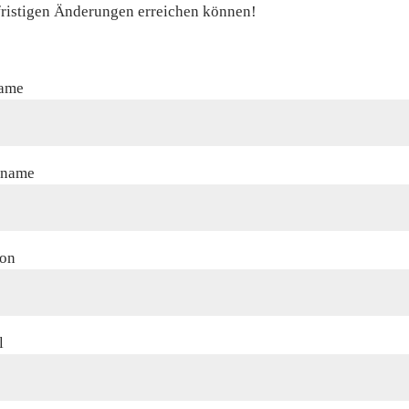
fristigen Änderungen erreichen können!
ame
hname
fon
l