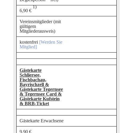
1)
6,90 €
Vereinsmitglieder (mit
gültigem
Mitgliederausweis)
kostenfrei
[Werden Sie
Mitglied]
Gästekarte
Schliersee,
Fischbachau,
Bayrischzell &
Gästekarte Tegernsee
& Tegernsee Card &
Gästekarte Kufstein
& BRB-Ticket
Gästekarte Erwachsene
9,90 €