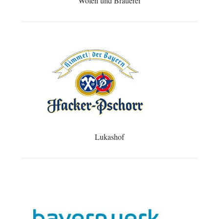
Wofen und Brauerei
Lukashof