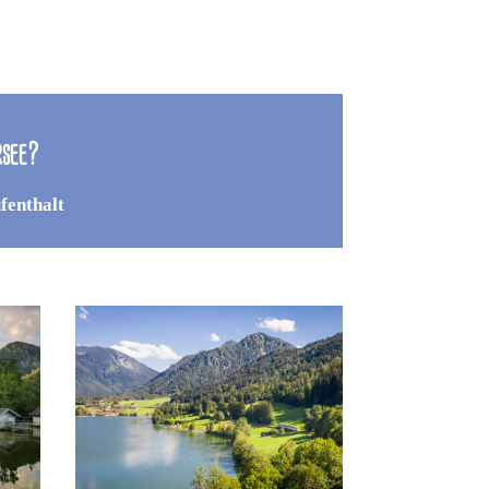
rsee?
fenthalt