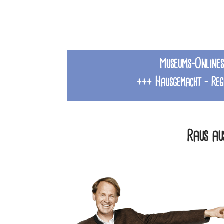
Museums-Onlines
+++ Hausgemacht – Reg
Raus au