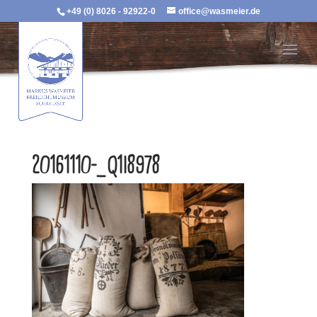
+49 (0) 8026 - 92922-0
office@wasmeier.de
20161110-_Q1I8978