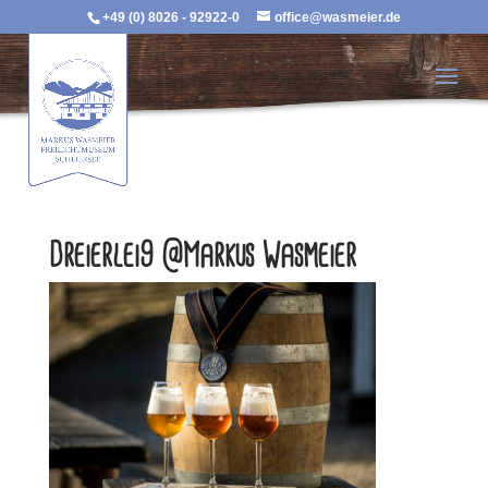
+49 (0) 8026 - 92922-0
office@wasmeier.de
Dreierlei9 @Markus Wasmeier