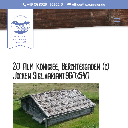
+49 (0) 8026 - 92922-0
office@wasmeier.de
20 Alm Königsee, Berchtesgaden (c)
Jochen Sigl.variant960x540