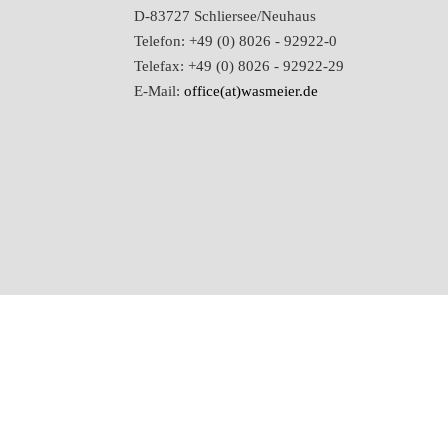
D-83727 Schliersee/Neuhaus
Telefon: +49 (0) 8026 - 92922-0
Telefax: +49 (0) 8026 - 92922-29
E-Mail:
office(at)wasmeier.de