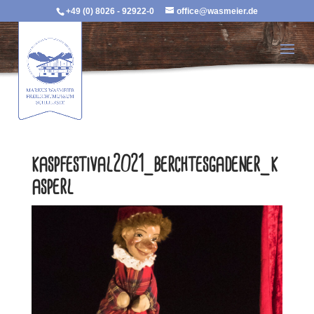
+49 (0) 8026 - 92922-0
office@wasmeier.de
kaspfestival2021_berchtesgadener_k
asperl