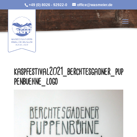
+49 (0) 8026 - 92922-0
office@wasmeier.de
kaspfestival2021_berchtesgadner_pup
penbuehne_logo