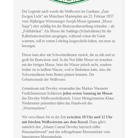
Der Legende nach wurde die Weißwurst im Gasthaus „Zum
Ewigen Licht“ am Münchner Marienplatz am 22. Februar 1857
vom 36jährigen Wirtsmetzger Joseph Moser (genannt „Moser
Sepp“) eher zufällig bei der Bratwurstherstellung erfunden – als
„Fehlfabrikat“. Als Moser die Saitlinge (Schafsdärme) für die
Kalbsbratwürstchen ausgingen, während schon die Gäste
warteten, soll er seinen Lehrling losgeschickt haben, um neue zu
besorgen.
Dieser kam aber mit Schweinedärmen zurück, die zu zäh und zu
groß für Bratwürste sind. In der Not füllte Moser sie trotzdem
mit der fertigen Masse, briet die Würste jedoch nicht, sondern
brühte sie in heißem Wasser, weil er Bedenken hatte, dass die
Schweinedärme beim Braten platzen könnten. Die
Geburtsstunde der Weißwurst.
Gemeinsam mit Develey veranstaltet das Markus Wasmeier
Freilichtmuseum Schliersee
jeden ersten Sonntag im Monat
das Develey Weißwurstfrühstück. Unser Metzgermeister Klaus
Niedermeier präsentiert dabei das Handwerk des
„Wurstmachens“.
Wir verwöhnen Sie in der Zeit
zwischen 10 Uhr und 12 Uhr
mit frischen Weißwürsten aus dem Kessel.
Dazu gibt’s
natürlich den „Johann Conrad Develey bayrisch süßer
Hausmachersenf“ und das selbstgebraute Museumsbier vom
hauseigenen Museumsbräu.