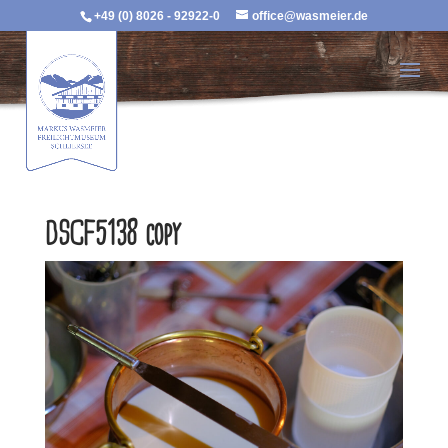
+49 (0) 8026 - 92922-0
office@wasmeier.de
DSCF5138 copy