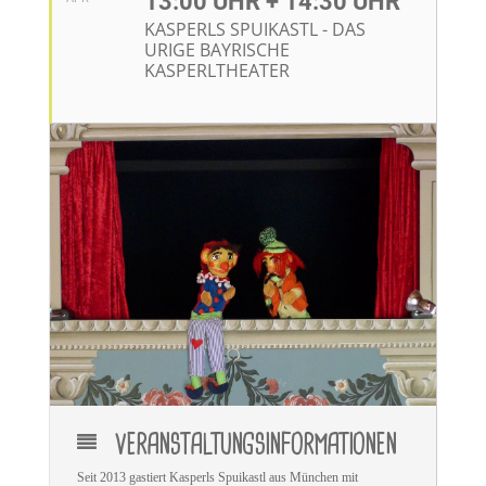
13:00 UHR + 14:30 UHR
KASPERLS SPUIKASTL - DAS
URIGE BAYRISCHE
KASPERLTHEATER
VERANSTALTUNGSINFORMATIONEN
Seit 2013 gastiert Kasperls Spuikastl aus München mit