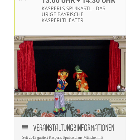
13:00 UHR + 14:30 UHR
KASPERLS SPUIKASTL - DAS
URIGE BAYRISCHE
KASPERLTHEATER
VERANSTALTUNGSINFORMATIONEN
Seit 2013 gastiert Kasperls Spuikastl aus München mit