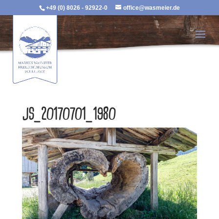
+49 (0) 8026 - 92922-0
office@wasmeier.de
JS_20170701_1980