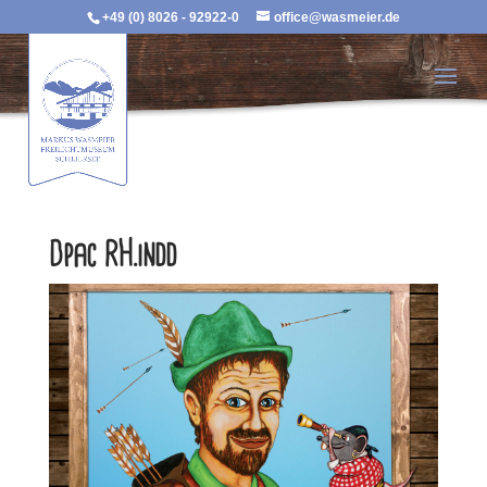
+49 (0) 8026 - 92922-0
office@wasmeier.de
Dpac RH.indd