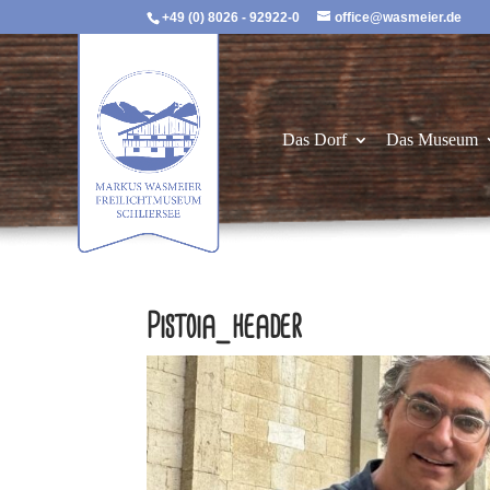
+49 (0) 8026 - 92922-0
office@wasmeier.de
Das Dorf
Das Museum
Pistoia_header