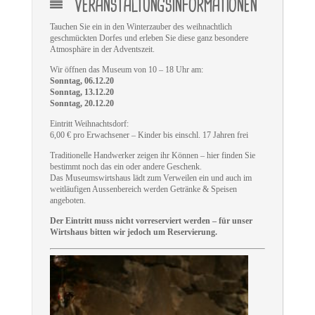
VERANSTALTUNGSINFORMATIONEN
Tauchen Sie ein in den Winterzauber des weihnachtlich
geschmückten Dorfes und erleben Sie diese ganz besondere
Atmosphäre in der Adventszeit.
Wir öffnen das Museum von 10 – 18 Uhr am:
Sonntag, 06.12.20
Sonntag, 13.12.20
Sonntag, 20.12.20
Eintritt Weihnachtsdorf:
6,00 € pro Erwachsener – Kinder bis einschl. 17 Jahren frei
Traditionelle Handwerker zeigen ihr Können – hier finden Sie
bestimmt noch das ein oder andere Geschenk.
Das Museumswirtshaus lädt zum Verweilen ein und auch im
weitläufigen Aussenbereich werden Getränke & Speisen
angeboten.
Der Eintritt muss nicht vorreserviert werden – für unser
Wirtshaus bitten wir jedoch um Reservierung.
E
r
l
e