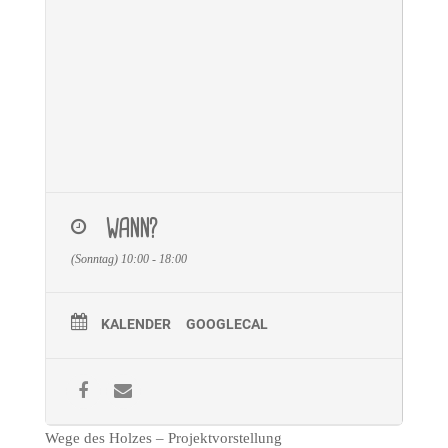
l
.
E
i
n
t
r
i
t
t
WANN?
(Sonntag) 10:00 - 18:00
KALENDER
GOOGLECAL
Wege des Holzes – Projektvorstellung