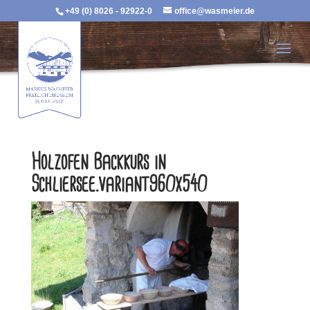
+49 (0) 8026 - 92922-0
office@wasmeier.de
Holzofen Backkurs in
Schliersee.variant960x540