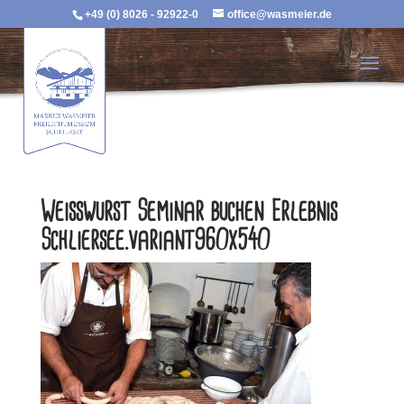
+49 (0) 8026 - 92922-0
office@wasmeier.de
Weisswurst Seminar buchen Erlebnis
Schliersee.variant960x540