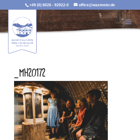
+49 (0) 8026 - 92922-0
office@wasmeier.de
_MH20172