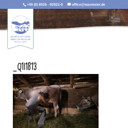
+49 (0) 8026 - 92922-0
office@wasmeier.de
_Q1I1813