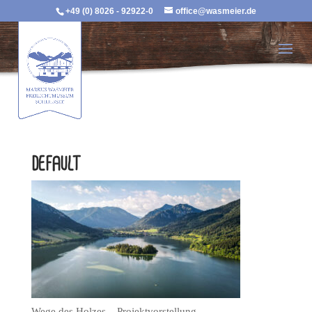
+49 (0) 8026 - 92922-0
office@wasmeier.de
default
Wege des Holzes – Projektvorstellung