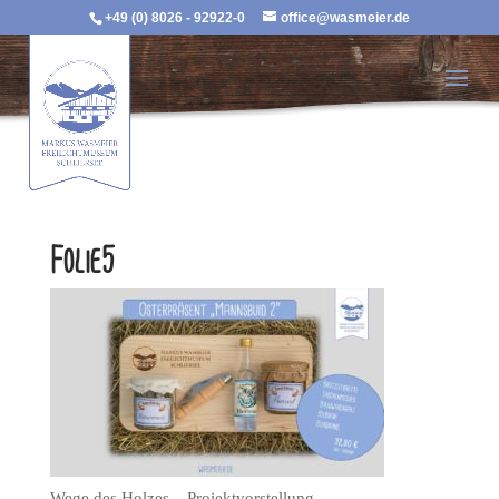
+49 (0) 8026 - 92922-0
office@wasmeier.de
Folie5
Wege des Holzes – Projektvorstellung