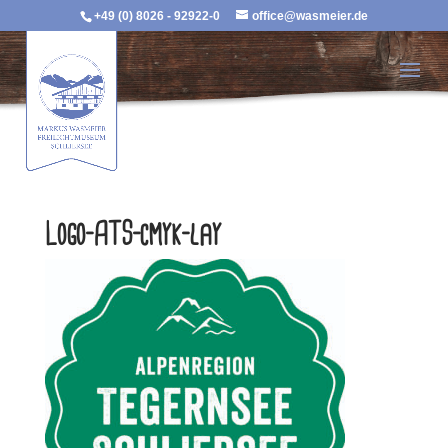
+49 (0) 8026 - 92922-0
office@wasmeier.de
Logo-ATS-cmyk-lay