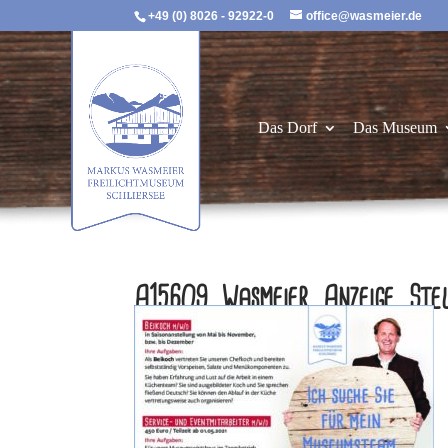
+49 (0) 8026 - 92922-0
office@wasmeier.de
Das Dorf
Das Museum
A15609_Wasmeier_Anzeige_Stel