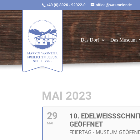
+49 (0) 8026 - 92922-0
office@wasmeier.de
Das Dorf
Das Museum
MAI 2023
29
10. EDELWEISSSCHNI
EÖFFNET
MAI
FEIERTAG - MUSEUM GEÖFFN