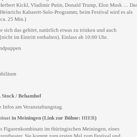
, Herbert Kickl, Vladimir Putin, Donald Trump, Elon Musk … Da
e Heinrichs Kabarett-Solo-Programm; beim Festival wird es als
(ca. 25 Min.)
e sich das gehört, natürlich etwas zu trinken und auch
icht im Eintritt enthalten). Einlass ab 10:00 Uhr.
Jubiläum
. Stock / Behamhof
e Infos am Veranstaltungstag.
binat
in Meiningen (Link zur Bühne:
HIER
)
es Figurenkombinats im thüringischen Meiningen, eines
urentheater. Sie kommt zum ersten Mal zum Festival und