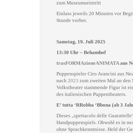
zum Museumseintritt
Einlass jeweils 20 Minuten vor Begi
Stunde vorher.
Samstag, 19. Juli 2025
13:30 Uhr – Behamhof
trasFORMAzioneANIMATA
aus N
Puppenspieler Ciro Arancini aus Nea
nach
2023
zum zweiten Mal an den S
Volkstheater stammende Figur ist ei
des italienischen Puppentheaters.
E’ tutta ‘RRobba ‘Bbona
(ab 3 Jah
Dieses „spettacolo delle Guarattelle“
Handpuppenspiels. Obwohl es in neap
ohne Sprachkenntnisse. Held der Ges