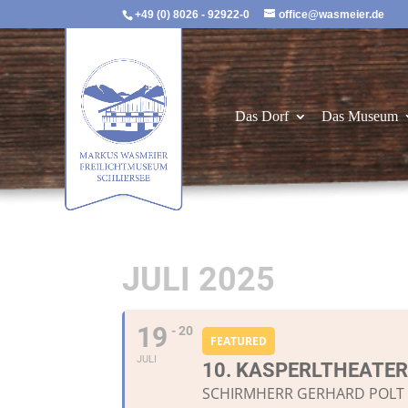
+49 (0) 8026 - 92922-0
office@wasmeier.de
Das Dorf
Das Museum
JULI 2025
19
- 20
FEATURED
JULI
10. KASPERLTHEATER
SCHIRMHERR GERHARD POLT