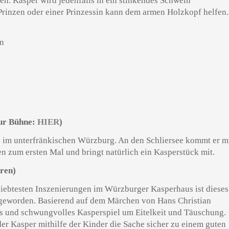
n. Kasper wird jedenfalls in ein stinkendes Schwein
Prinzen oder einer Prinzessin kann dem armen Holzkopf helfen.
ur Bühne:
HIER
)
s im unterfränkischen Würzburg. An den Schliersee kommt er m
n zum ersten Mal und bringt natürlich ein Kasperstück mit.
hren)
eliebtesten Inszenierungen im Würzburger Kasperhaus ist dieses
 geworden. Basierend auf dem Märchen von Hans Christian
ges und schwungvolles Kasperspiel um Eitelkeit und Täuschung.
er Kasper mithilfe der Kinder die Sache sicher zu einem guten