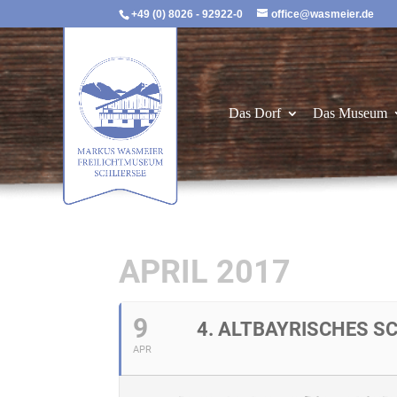
+49 (0) 8026 - 92922-0
office@wasmeier.de
Das Dorf
Das Museum
APRIL 2017
9
4. ALTBAYRISCHES 
APR