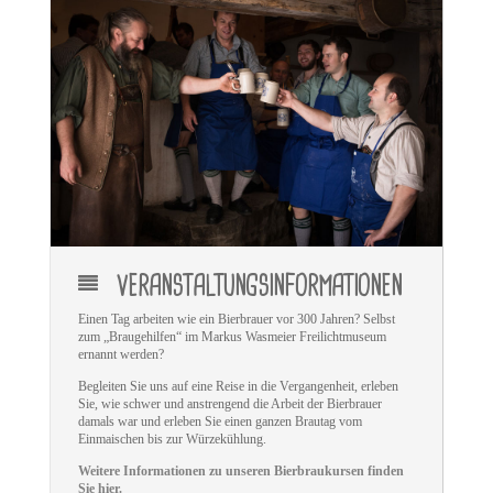
VERANSTALTUNGSINFORMATIONEN
Einen Tag arbeiten wie ein Bierbrauer vor 300 Jahren? Selbst
zum „Braugehilfen“ im Markus Wasmeier Freilichtmuseum
ernannt werden?
Begleiten Sie uns auf eine Reise in die Vergangenheit, erleben
Sie, wie schwer und anstrengend die Arbeit der Bierbrauer
damals war und erleben Sie einen ganzen Brautag vom
Einmaischen bis zur Würzekühlung.
Weitere Informationen zu unseren Bierbraukursen finden
Sie hier.