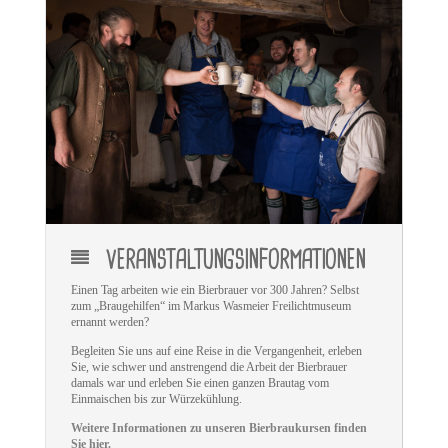
VERANSTALTUNGSINFORMATIONEN
Einen Tag arbeiten wie ein Bierbrauer vor 300 Jahren? Selbst
zum „Braugehilfen“ im Markus Wasmeier Freilichtmuseum
ernannt werden?
Begleiten Sie uns auf eine Reise in die Vergangenheit, erleben
Sie, wie schwer und anstrengend die Arbeit der Bierbrauer
damals war und erleben Sie einen ganzen Brautag vom
Einmaischen bis zur Würzekühlung.
Weitere Informationen zu unseren Bierbraukursen finden
Sie hier.