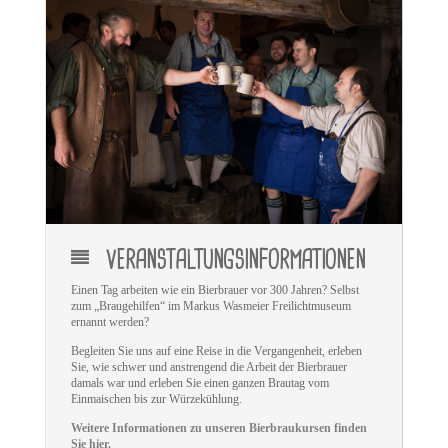
VERANSTALTUNGSINFORMATIONEN
Einen Tag arbeiten wie ein Bierbrauer vor 300 Jahren? Selbst
zum „Braugehilfen“ im Markus Wasmeier Freilichtmuseum
ernannt werden?
Begleiten Sie uns auf eine Reise in die Vergangenheit, erleben
Sie, wie schwer und anstrengend die Arbeit der Bierbrauer
damals war und erleben Sie einen ganzen Brautag vom
Einmaischen bis zur Würzekühlung.
Weitere Informationen zu unseren Bierbraukursen finden
Sie hier.