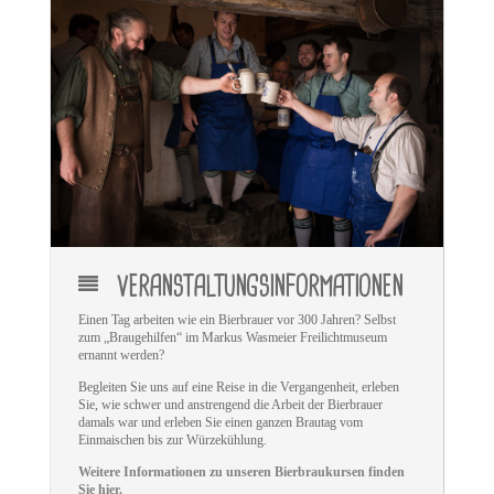
VERANSTALTUNGSINFORMATIONEN
Einen Tag arbeiten wie ein Bierbrauer vor 300 Jahren? Selbst
zum „Braugehilfen“ im Markus Wasmeier Freilichtmuseum
ernannt werden?
Begleiten Sie uns auf eine Reise in die Vergangenheit, erleben
Sie, wie schwer und anstrengend die Arbeit der Bierbrauer
damals war und erleben Sie einen ganzen Brautag vom
Einmaischen bis zur Würzekühlung.
Weitere Informationen zu unseren Bierbraukursen finden
Sie hier.