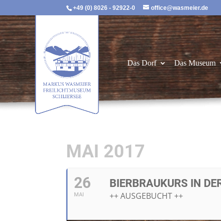
+49 (0) 8026 - 92922-0
office@wasmeier.de
Das Dorf
Das Museum
MAI 2017
26
BIERBRAUKURS IN DE
++ AUSGEBUCHT ++
MAI