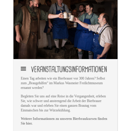
VERANSTALTUNGSINFORMATIONEN
Einen Tag arbeiten wie ein Bierbrauer vor 300 Jahren? Selbst
zum „Braugehilfen“ im Markus Wasmeier Freilichtmuseum
ernannt werden?
Begleiten Sie uns auf eine Reise in die Vergangenheit, erleben
Sie, wie schwer und anstrengend die Arbeit der Bierbrauer
damals war und erleben Sie einen ganzen Brautag vom
Einmaischen bis zur Würzekühlung.
Weitere Informationen zu unseren Bierbraukursen finden
Sie hier.