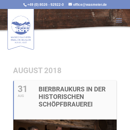
+49 (0) 8026 - 92922-0
office@wasmeier.de
AUGUST 2018
31
BIERBRAUKURS IN DER
HISTORISCHEN
AUG
SCHÖPFBRAUEREI