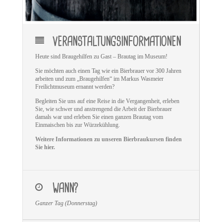
VERANSTALTUNGSINFORMATIONEN
Heute sind Braugehilfen zu Gast – Brautag im Museum!
Sie möchten auch einen Tag wie ein Bierbrauer vor 300 Jahren
arbeiten und zum „Braugehilfen“ im Markus Wasmeier
Freilichtmuseum ernannt werden?
Begleiten Sie uns auf eine Reise in die Vergangenheit, erleben
Sie, wie schwer und anstrengend die Arbeit der Bierbrauer
damals war und erleben Sie einen ganzen Brautag vom
Einmaischen bis zur Würzekühlung.
Weitere Informationen zu unseren Bierbraukursen finden
Sie hier.
WANN?
Ganzer Tag (Donnerstag)