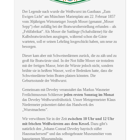
Der Legende nach wurde die Weißwurst im Gasthaus „Zum
Ewigen Licht“ am Münchner Marienplatz am 22. Februar 1857
vom 36jährigen Wirtsmetzger Joseph Moser (genannt „Moser
Sepp“) eher zufällig bei der Bratwurstherstellung erfunden – als
„Fehlfabrikat“. Als Moser die Saitlinge (Schafsdärme) für die
Kalbsbratwürstchen ausgingen, während schon die Gäste
warteten, soll er seinen Lehrling losgeschickt haben, um neue zu
besorgen.
Dieser kam aber mit Schweinedärmen zurück, die zu zäh und zu
groß für Bratwürste sind. In der Not füllte Moser sie trotzdem
mit der fertigen Masse, briet die Würste jedoch nicht, sondern
brühte sie in heißem Wasser, weil er Bedenken hatte, dass die
Schweinedärme beim Braten platzen könnten. Die
Geburtsstunde der Weißwurst.
Gemeinsam mit Develey veranstaltet das Markus Wasmeier
Freilichtmuseum Schliersee
jeden ersten Sonntag im Monat
das Develey Weißwurstfrühstück. Unser Metzgermeister Klaus
Niedermeier präsentiert dabei das Handwerk des
„Wurstmachens“.
Wir verwöhnen Sie in der Zeit
zwischen 10 Uhr und 12 Uhr
mit frischen Weißwürsten aus dem Kessel.
Dazu gibt’s
natürlich den „Johann Conrad Develey bayrisch süßer
Hausmachersenf“ und das selbstgebraute Museumsbier vom
hauseigenen Museumsbräu.