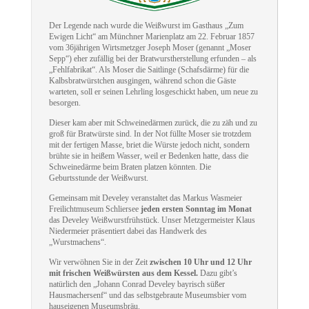
Der Legende nach wurde die Weißwurst im Gasthaus „Zum
Ewigen Licht“ am Münchner Marienplatz am 22. Februar 1857
vom 36jährigen Wirtsmetzger Joseph Moser (genannt „Moser
Sepp“) eher zufällig bei der Bratwurstherstellung erfunden – als
„Fehlfabrikat“. Als Moser die Saitlinge (Schafsdärme) für die
Kalbsbratwürstchen ausgingen, während schon die Gäste
warteten, soll er seinen Lehrling losgeschickt haben, um neue zu
besorgen.
Dieser kam aber mit Schweinedärmen zurück, die zu zäh und zu
groß für Bratwürste sind. In der Not füllte Moser sie trotzdem
mit der fertigen Masse, briet die Würste jedoch nicht, sondern
brühte sie in heißem Wasser, weil er Bedenken hatte, dass die
Schweinedärme beim Braten platzen könnten. Die
Geburtsstunde der Weißwurst.
Gemeinsam mit Develey veranstaltet das Markus Wasmeier
Freilichtmuseum Schliersee
jeden ersten Sonntag im Monat
das Develey Weißwurstfrühstück. Unser Metzgermeister Klaus
Niedermeier präsentiert dabei das Handwerk des
„Wurstmachens“.
Wir verwöhnen Sie in der Zeit
zwischen 10 Uhr und 12 Uhr
mit frischen Weißwürsten aus dem Kessel.
Dazu gibt’s
natürlich den „Johann Conrad Develey bayrisch süßer
Hausmachersenf“ und das selbstgebraute Museumsbier vom
hauseigenen Museumsbräu.