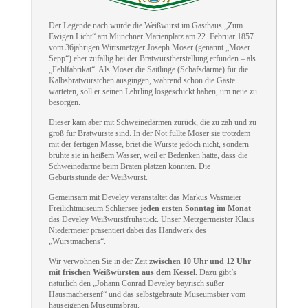
Der Legende nach wurde die Weißwurst im Gasthaus „Zum
Ewigen Licht“ am Münchner Marienplatz am 22. Februar 1857
vom 36jährigen Wirtsmetzger Joseph Moser (genannt „Moser
Sepp“) eher zufällig bei der Bratwurstherstellung erfunden – als
„Fehlfabrikat“. Als Moser die Saitlinge (Schafsdärme) für die
Kalbsbratwürstchen ausgingen, während schon die Gäste
warteten, soll er seinen Lehrling losgeschickt haben, um neue zu
besorgen.
Dieser kam aber mit Schweinedärmen zurück, die zu zäh und zu
groß für Bratwürste sind. In der Not füllte Moser sie trotzdem
mit der fertigen Masse, briet die Würste jedoch nicht, sondern
brühte sie in heißem Wasser, weil er Bedenken hatte, dass die
Schweinedärme beim Braten platzen könnten. Die
Geburtsstunde der Weißwurst.
Gemeinsam mit Develey veranstaltet das Markus Wasmeier
Freilichtmuseum Schliersee
jeden ersten Sonntag im Monat
das Develey Weißwurstfrühstück. Unser Metzgermeister Klaus
Niedermeier präsentiert dabei das Handwerk des
„Wurstmachens“.
Wir verwöhnen Sie in der Zeit
zwischen 10 Uhr und 12 Uhr
mit frischen Weißwürsten aus dem Kessel.
Dazu gibt’s
natürlich den „Johann Conrad Develey bayrisch süßer
Hausmachersenf“ und das selbstgebraute Museumsbier vom
hauseigenen Museumsbräu.