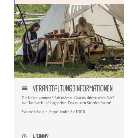
VERANSTALTUNGSINFORMATIONEN
Die Kelten kommen ! Salzsieder zu Gast im altbayrischen Dorf,
mit Handwerk und Lagerleben. Das müssen Sie erlebt haben!
Weitere Infos zur „Sippe“ finden Sie
HIER
WANN?