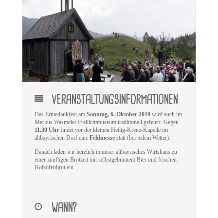
VERANSTALTUNGSINFORMATIONEN
Das Erntedankfest am
Sonntag, 6. Oktober 2019
wird auch im
Markus Wasmeier Freilichtmuseum traditionell gefeiert. Gegen
11.30 Uhr
findet vor der kleinen Heilig-Kreuz-Kapelle im
altbayrischen Dorf eine
Feldmesse
statt (bei jedem Wetter).
Danach laden wir herzlich in unser altbayrisches Wirtshaus zu
einer zünftigen Brotzeit mit selbstgebrautem Bier und frischen
Holzofenbrot ein.
WANN?