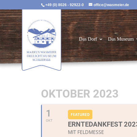
+49 (0) 8026 - 92922-0
office@wasmeier.de
Das Dorf
Das Museum
OKTOBER 2023
1
FEATURED
OKT
ERNTEDANKFEST 202
MIT FELDMESSE