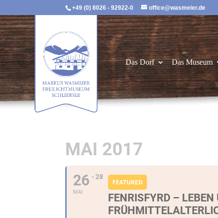
+49 (0) 8026 - 92922-0
office@wasmeier.de
Das Dorf
Das Museum
MAI 2017
26
- 28
FEATURED
MAI
FENRISFYRD – LEBEN
FRÜHMITTELALTERLI