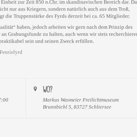
he Einheit zur Zeit 850 n.Chr. im skandinavischen Bereich dar. D
nicht nur aus Kriegern, sondern natürlich auch aus dem Troß,
t die Truppenstärke des Fyrds derzeit bei ca. 65 Mitglieder.
alität“ haben, jedoch arbeiten wir gern nach dem Prinzip des
ur an Grabungsfunde zu halten, auch wenn wir stets recherchiere
praktikabel sein und seinen Zweck erfüllen.
Fenrisfyrd
WO?
7:00
Markus Wasmeier Freilichtmuseum
Brunnbichl 5, 83727 Schliersee