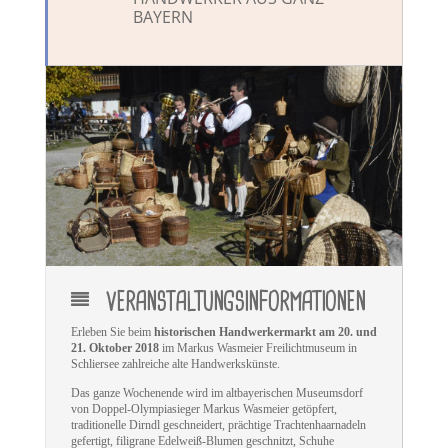
BAYERN
VERANSTALTUNGSINFORMATIONEN
Erleben Sie beim
historischen Handwerkermarkt am 20. und
21. Oktober 2018
im Markus Wasmeier Freilichtmuseum in
Schliersee zahlreiche alte Handwerkskünste.
Das ganze Wochenende wird im altbayerischen Museumsdorf
von Doppel-Olympiasieger Markus Wasmeier getöpfert,
traditionelle Dirndl geschneidert, prächtige Trachtenhaarnadeln
gefertigt, filigrane Edelweiß-Blumen geschnitzt, Schuhe