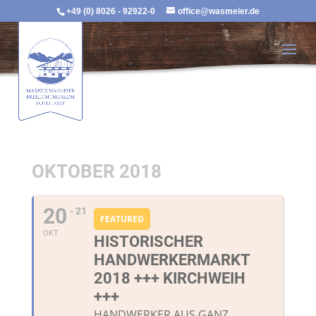
+49 (0) 8026 - 92922-0
office@wasmeier.de
OKTOBER 2018
20
- 21
FEATURED
OKT
HISTORISCHER
HANDWERKERMARKT
2018 +++ KIRCHWEIH
+++
HANDWERKER AUS GANZ