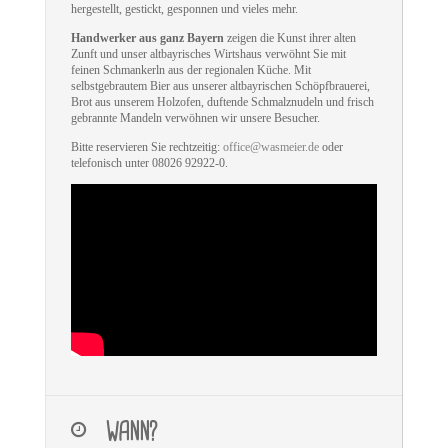
hergestellt, gestickt, gesponnen und vieles mehr.
Handwerker aus ganz Bayern
zeigen die Kunst ihrer alten
Zunft und unser altbayrisches Wirtshaus verwöhnt Sie mit
feinen Schmankerln aus der regionalen Küche. Mit
selbstgebrautem Bier aus unserer altbayrischen Schöpfbrauerei,
Brot aus unserem Holzofen, duftende Schmalznudeln und frisch
gebrannte Mandeln verwöhnen wir unsere Besucher.
Bitte reservieren Sie rechtzeitig:
office@wasmeier.de
oder
telefonisch unter 08026 92922-0.
WANN?