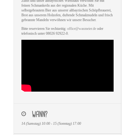
Zunft und unser altbayrisches Wirtshaus verwöhnt Sie mit
feinen Schmankerln aus der regionalen Küche. Mit
selbstgebrautem Bier aus unserer altbayrischen Schöpfbrauerei,
Brot aus unserem Holzofen, duftende Schmalznudeln und frisch
gebrannte Mandeln verwöhnen wir unsere Besucher.
Bitte reservieren Sie rechtzeitig:
office@wasmeier.de
oder
telefonisch unter 08026 92922-0.
WANN?
14 (Samstag) 10:00 - 15 (Sonntag) 17:00