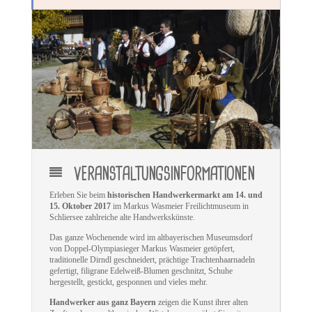
VERANSTALTUNGSINFORMATIONEN
Erleben Sie beim
historischen Handwerkermarkt am 14. und
15. Oktober 2017
im Markus Wasmeier Freilichtmuseum in
Schliersee zahlreiche alte Handwerkskünste.
Das ganze Wochenende wird im altbayerischen Museumsdorf
von Doppel-Olympiasieger Markus Wasmeier getöpfert,
traditionelle Dirndl geschneidert, prächtige Trachtenhaarnadeln
gefertigt, filigrane Edelweiß-Blumen geschnitzt, Schuhe
hergestellt, gestickt, gesponnen und vieles mehr.
Handwerker aus ganz Bayern
zeigen die Kunst ihrer alten