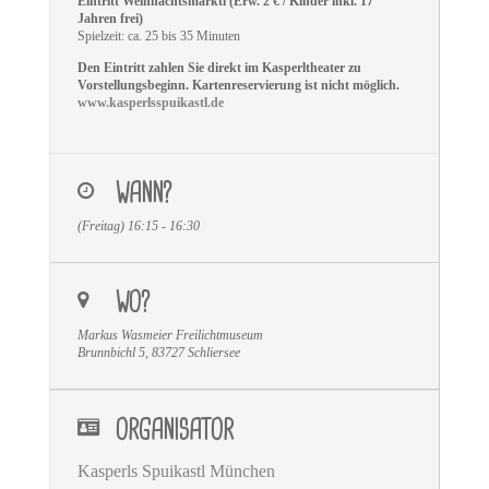
Eintritt Weihnachtsmarktl (Erw. 2 € / Kinder inkl. 17
Jahren frei)
Spielzeit: ca. 25 bis 35 Minuten
Den Eintritt zahlen Sie direkt im Kasperltheater zu
Vorstellungsbeginn. Kartenreservierung ist nicht möglich.
www.kasperlsspuikastl.de
WANN?
(Freitag) 16:15 - 16:30
WO?
Markus Wasmeier Freilichtmuseum
Brunnbichl 5, 83727 Schliersee
ORGANISATOR
Kasperls Spuikastl München