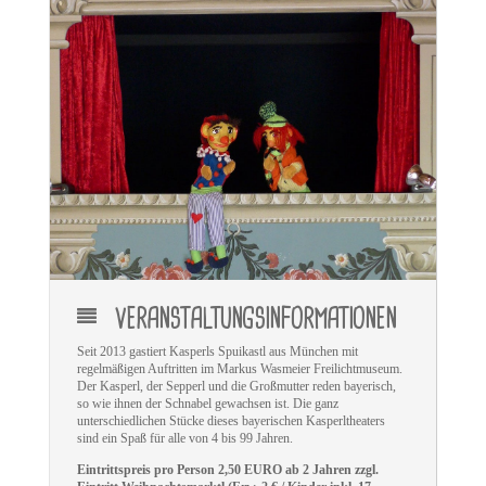
VERANSTALTUNGSINFORMATIONEN
Seit 2013 gastiert Kasperls Spuikastl aus München mit
regelmäßigen Auftritten im Markus Wasmeier Freilichtmuseum.
Der Kasperl, der Sepperl und die Großmutter reden bayerisch,
so wie ihnen der Schnabel gewachsen ist. Die ganz
unterschiedlichen Stücke dieses bayerischen Kasperltheaters
sind ein Spaß für alle von 4 bis 99 Jahren.
Eintrittspreis pro Person 2,50 EURO ab 2 Jahren zzgl.