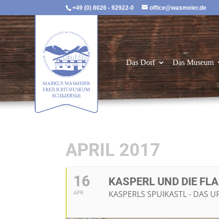
+49 (0) 8026 - 92922-0
office@wasmeier.de
Das Dorf
Das Museum
APRIL 2017
16
KASPERL UND DIE F
KASPERLS SPUIKASTL - DAS 
APR