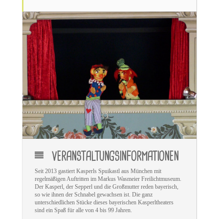
VERANSTALTUNGSINFORMATIONEN
Seit 2013 gastiert Kasperls Spuikastl aus München mit
regelmäßigen Auftritten im Markus Wasmeier Freilichtmuseum.
Der Kasperl, der Sepperl und die Großmutter reden bayerisch,
so wie ihnen der Schnabel gewachsen ist. Die ganz
unterschiedlichen Stücke dieses bayerischen Kasperltheaters
sind ein Spaß für alle von 4 bis 99 Jahren.