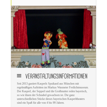
VERANSTALTUNGSINFORMATIONEN
Seit 2013 gastiert Kasperls Spuikastl aus München mit
regelmäßigen Auftritten im Markus Wasmeier Freilichtmuseum.
Der Kasperl, der Sepperl und die Großmutter reden bayerisch,
so wie ihnen der Schnabel gewachsen ist. Die ganz
unterschiedlichen Stücke dieses bayerischen Kasperltheaters
sind ein Spaß für alle von 4 bis 99 Jahren.