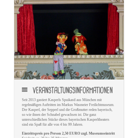
VERANSTALTUNGSINFORMATIONEN
Seit 2013 gastiert Kasperls Spuikastl aus München mit
regelmäßigen Auftritten im Markus Wasmeier Freilichtmuseum.
Der Kasperl, der Sepperl und die Großmutter reden bayerisch,
so wie ihnen der Schnabel gewachsen ist. Die ganz
unterschiedlichen Stücke dieses bayerischen Kasperltheaters
sind ein Spaß für alle von 4 bis 99 Jahren.
Eintrittspreis pro Person 2,50 EURO zzgl. Museumseintritt